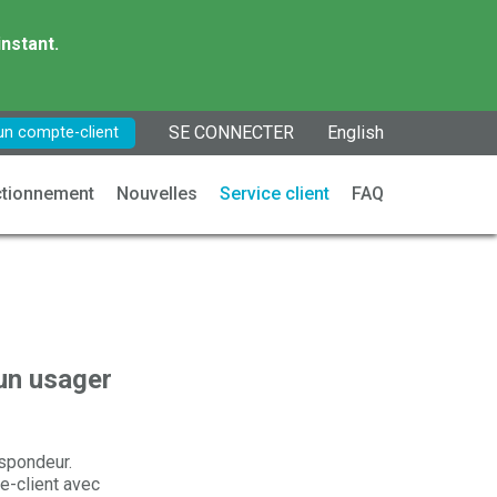
instant.
SE CONNECTER
English
un compte-client
tionnement
Nouvelles
Service client
FAQ
 un usager
nspondeur.
e-client avec