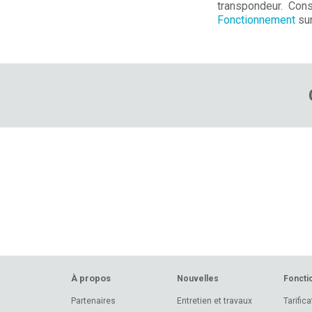
transpondeur. Consul
Fonctionnement
sur
À propos
Nouvelles
Foncti
Partenaires
Entretien et travaux
Tarifica